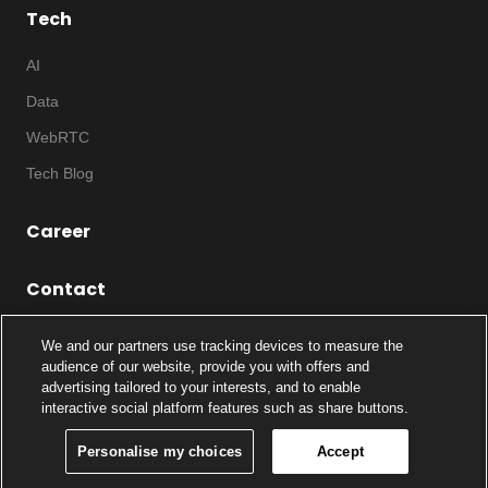
Tech
AI
Data
WebRTC
Tech Blog
Career
Contact
We and our partners use tracking devices to measure the
audience of our website, provide you with offers and
advertising tailored to your interests, and to enable
©
2026
Notice
|
IP
|
Code of Ethics
|
Privacy
interactive social platform features such as share buttons.
HYPERCONNECT
Policy
|
Cookie Policy
|
Cookie Settings
LLC.
All rights reserved
RELATED SITE
Personalise my choices
Accept