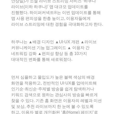
안상일)가 소셜 라이브 스트리밍 서비스 ‘하쿠나
라이브(이하 하쿠나)’ 앱 대규모 업데이트를
진행했다. 하이퍼커넥트®는 이번 업데이트를 통해
앱 사용 편의성을 한층 높이고, 이용자들에게
라이브 스트리밍에 대한 경험을 극대화하고자 한다.
하쿠나는 ▲배경 디자인 ▲UI⋅UX 개편 ▲라이브
커뮤니케이션 기능 업그레이드 ▲ 이용자 간
네트워킹 강화 ▲편의성 향상 등 총 10가지
대대적인 변화를 통해 새로워졌다.
먼저 심플하고 몰입도가 높은 블랙 색상의 배경
화면을 적용하고, 전반적인 UI⋅UX를 업데이트해
인기순·최신순·주제별 방송을 쉽게 탐색하거나
키워드 검색으로 원하는 관심사의 방송을 빠르게
찾을 수 있다. 기존 홈 화면은 이용자의 레벨과 미션
및 보상, 추천 라이브까지 한 눈에 볼 수 있도록
하고, 이용자 별로 개인화된 ‘홈(Home) 페이지’로